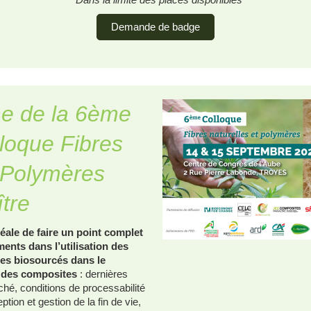
Demande de badge
e de la 6ème
lloque Fibres
t Polymères
ître
éale de faire un point complet
ents dans l’utilisation des
res biosourcés dans le
t des composites
: dernières
hé, conditions de processabilité
tion et gestion de la fin de vie,