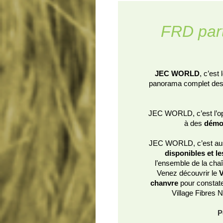
FRD part
JEC WORLD
, c’est 
panorama complet de
JEC WORLD, c’est l’op
à des
démo
JEC WORLD, c’est auss
disponibles et l
l’ensemble de la cha
Venez découvrir le
V
chanvre
pour constate
Village Fibres N
P