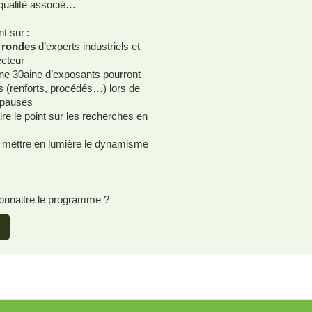
i qualité associé…
nt sur :
s rondes
d’experts industriels et
ecteur
ne 30aine d’exposants pourront
s (renforts, procédés…) lors de
s pauses
aire le point sur les recherches en
 mettre en lumière le dynamisme
 connaitre le programme ?