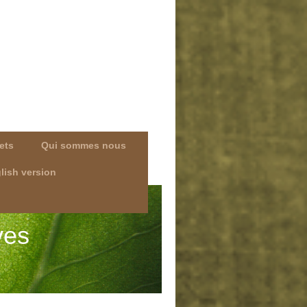
ets
Qui sommes nous
lish version
ives