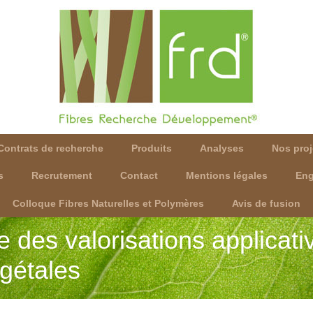
Contrats de recherche
Produits
Analyses
Nos proj
s
Recrutement
Contact
Mentions légales
Eng
Colloque Fibres Naturelles et Polymères
Avis de fusion
e des valorisations applicat
égétales