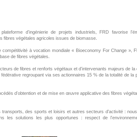
t plateforme d'ingénierie de projets industriels, FRD favorise l
es fibres végétales agricoles issues de biomasse.
 compétitivité à vocation mondiale « Bioeconomy For Change », FR
base de fibres végétales.
teurs de fibres et renforts végétaux et d'intervenants majeurs de la
e fédérative regroupant via ses actionnaires 15 % de la totalité de la
rocédés d'obtention et de mise en œuvre applicative des fibres végétal
 transports, des sports et loisirs et autres secteurs d’activité :
ons les solutions les plus opportunes : respect de l'environnem