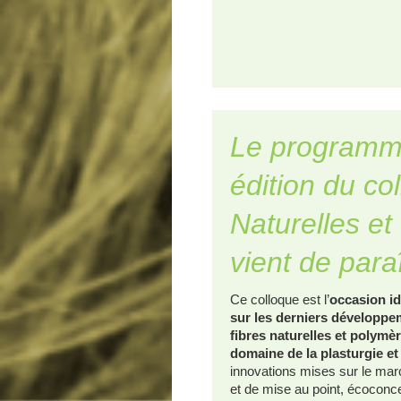
Le programm
édition du co
Naturelles e
vient de para
Ce colloque est l’
occasion id
sur les derniers développem
fibres naturelles et polymè
domaine de la plasturgie e
innovations mises sur le marc
et de mise au point, écoconcep