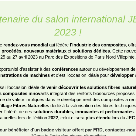
enaire du salon international 
2023 !
le
rendez-vous mondial
qui fédère
l’industrie des composites
, off
s
procédés, nouveaux matériaux
et
solutions dédiées
. Cette nouve
25 au 27 avril 2023 au Parc des Expositions de Paris Nord Villepinte.
portunité d’assister à des
conférences
autour du développement de
nstrations de machines
et c’est l’occasion idéale pour
développer 
i l’occasion idéale de
venir découvrir les solutions fibres nature
es composites innov
ants intégrant des renforts biosourcés proposés 
îne de valeur impliqués dans le développement des composites à renfo
illage Fibres Naturelles
dédié à la valorisation des fibres techniques
r l’intérêt de ces
solutions durables, innovantes et performantes
.
aturelles lors de l’édition
2022
, celui-ci sera
plus étendu
lors du J
EC
our bénéficier d’un badge visiteur offert par FRD, contactez-nou
*Dans la limite des places disponibles