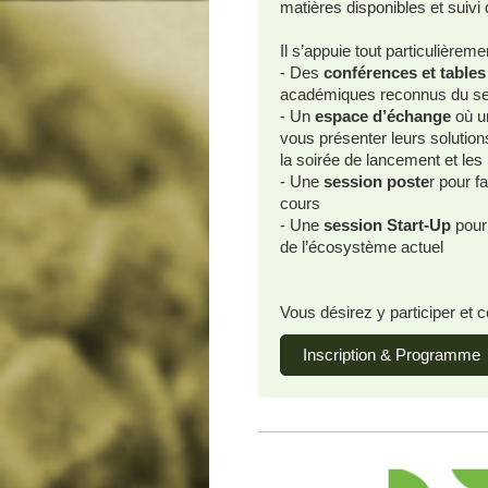
matières disponibles et suiv
Il s’appuie tout particulièreme
- Des
conférences et table
académiques reconnus du s
- Un
espace d’échange
où u
vous présenter leurs solution
la soirée de lancement et le
- Une
session poste
r pour f
cours
- Une
session Start-Up
pour
de l’écosystème actuel
Vous désirez y participer et
Inscription & Programme