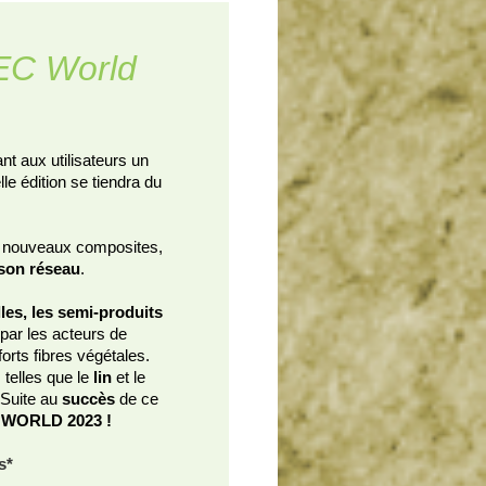
JEC World
rant aux utilisateurs un
lle édition se tiendra du
 nouveaux composites,
son réseau
.
lles, les semi-produits
par les acteurs de
rts fibres végétales.
 telles que le
lin
et le
 Suite au
succès
de ce
 WORLD 2023 !
s*